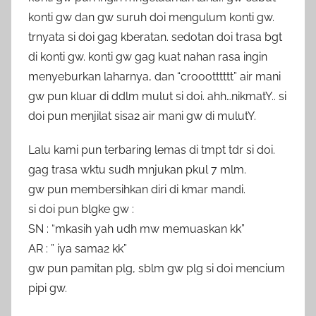
konti gw dan gw suruh doi mengulum konti gw.
trnyata si doi gag kberatan. sedotan doi trasa bgt
di konti gw. konti gw gag kuat nahan rasa ingin
menyeburkan laharnya, dan “croootttttt” air mani
gw pun kluar di ddlm mulut si doi. ahh…nikmatY.. si
doi pun menjilat sisa2 air mani gw di mulutY.
Lalu kami pun terbaring lemas di tmpt tdr si doi.
gag trasa wktu sudh mnjukan pkul 7 mlm.
gw pun membersihkan diri di kmar mandi.
si doi pun blgke gw :
SN : “mkasih yah udh mw memuaskan kk”
AR : ” iya sama2 kk”
gw pun pamitan plg, sblm gw plg si doi mencium
pipi gw.