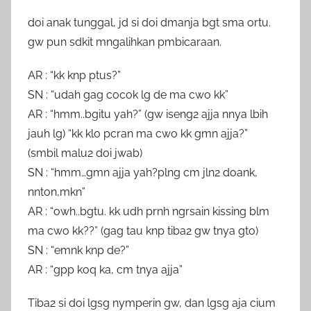
doi anak tunggal, jd si doi dmanja bgt sma ortu.
gw pun sdkit mngalihkan pmbicaraan.
AR : “kk knp ptus?”
SN : “udah gag cocok lg de ma cwo kk”
AR : “hmm..bgitu yah?” (gw iseng2 ajja nnya lbih
jauh lg) “kk klo pcran ma cwo kk gmn ajja?”
(smbil malu2 doi jwab)
SN : “hmm…gmn ajja yah?plng cm jln2 doank,
nnton,mkn”
AR : “owh..bgtu. kk udh prnh ngrsain kissing blm
ma cwo kk??” (gag tau knp tiba2 gw tnya gto)
SN : “emnk knp de?”
AR : “gpp koq ka, cm tnya ajja”
Tiba2 si doi lgsg nymperin gw, dan lgsg aja cium