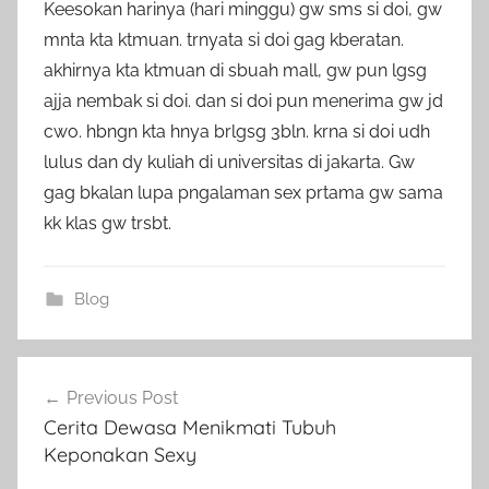
Keesokan harinya (hari minggu) gw sms si doi, gw
mnta kta ktmuan. trnyata si doi gag kberatan.
akhirnya kta ktmuan di sbuah mall, gw pun lgsg
ajja nembak si doi. dan si doi pun menerima gw jd
cwo. hbngn kta hnya brlgsg 3bln. krna si doi udh
lulus dan dy kuliah di universitas di jakarta. Gw
gag bkalan lupa pngalaman sex prtama gw sama
kk klas gw trsbt.
Blog
Post
Previous Post
navigation
Cerita Dewasa Menikmati Tubuh
Keponakan Sexy