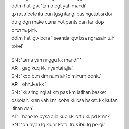
ddlm hati gw, “lama bgt yah mandi”.
tp rasa bete itu pun lgsg ilang, pas ngeliat si doi
dtng dgn make clana hot pants dan tanktop
brwrna pink.
ddlm hati gw bcra ” seandai gw bsa ngrasain tuh
toket”
SN : “lama yah nnggu kk mandi?”
AR : “gag kuq kk, nyantai ajja”
SN : “koq blm dminum air?diminum donk..”
AR : “ohh..iya kk..”
SN : “kk sring ngliat km pas km latihan basket
dskolah, kren yah km. coba kk bsa bsket, kk ikutan
ltihan deh”
AR : “hehehe..bysa ajja kuq kk. ortu kk pd kmn?”
SN : “oh..ayah lg kluar kota, trus ibu lg pergi.”