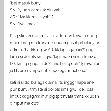
*bel masuk bunyi
SN : “y udh kk msuk dlu yah..”
AR : ” iya kk..mksh yah” ?
SN : “iya sma2..”
Plng skolah gw sms ajja si doi dan trnyata doi lg
maen brng ma tmn2 di sebuah pusat prbelanjaan
di kota. “hai kk, ni gw AR, kk lagi ngapain?” gag
lama si doi bls sms gw. “lagi maen ni ma tmn2 di
DP, km lg ngapain de?” ane bls lg deh ” lg nyantai
ja kk..bru nympe rmh cape bgt ni, hehehe..”
kali ni si doi bls agak lama. “tuiinggg” hape ane
pun bunyi, trnyata si doi bls sms gw. ” de,, bsa
jmput kk gag?kk mw plg tp trnyata tmn2 kk udah
djmput ma cwo”