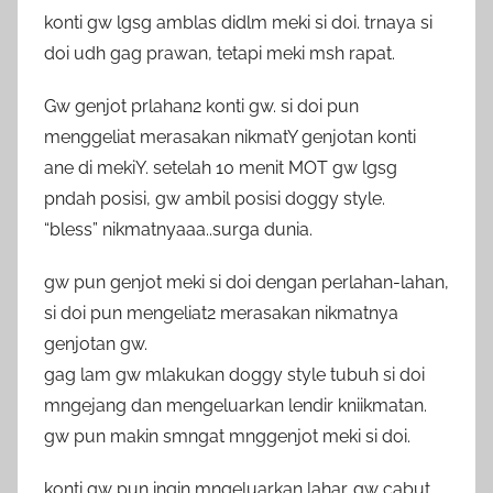
konti gw lgsg amblas didlm meki si doi. trnaya si
doi udh gag prawan, tetapi meki msh rapat.
Gw genjot prlahan2 konti gw. si doi pun
menggeliat merasakan nikmatY genjotan konti
ane di mekiY. setelah 10 menit MOT gw lgsg
pndah posisi, gw ambil posisi doggy style.
“bless” nikmatnyaaa..surga dunia.
gw pun genjot meki si doi dengan perlahan-lahan,
si doi pun mengeliat2 merasakan nikmatnya
genjotan gw.
gag lam gw mlakukan doggy style tubuh si doi
mngejang dan mengeluarkan lendir kniikmatan.
gw pun makin smngat mnggenjot meki si doi.
konti gw pun ingin mngeluarkan lahar. gw cabut