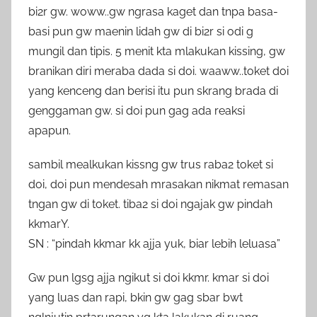
bi2r gw. woww..gw ngrasa kaget dan tnpa basa-
basi pun gw maenin lidah gw di bi2r si odi g
mungil dan tipis. 5 menit kta mlakukan kissing, gw
branikan diri meraba dada si doi. waaww..toket doi
yang kenceng dan berisi itu pun skrang brada di
genggaman gw. si doi pun gag ada reaksi
apapun.
sambil mealkukan kissng gw trus raba2 toket si
doi, doi pun mendesah mrasakan nikmat remasan
tngan gw di toket. tiba2 si doi ngajak gw pindah
kkmarY.
SN : “pindah kkmar kk ajja yuk, biar lebih leluasa”
Gw pun lgsg ajja ngikut si doi kkmr. kmar si doi
yang luas dan rapi, bkin gw gag sbar bwt