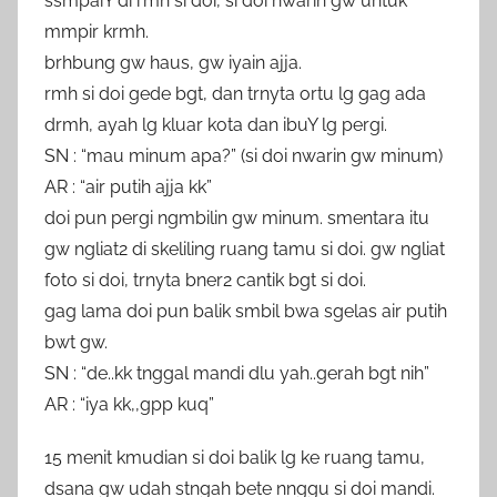
ssmpaiY di rmh si doi, si doi nwarin gw untuk
mmpir krmh.
brhbung gw haus, gw iyain ajja.
rmh si doi gede bgt, dan trnyta ortu lg gag ada
drmh, ayah lg kluar kota dan ibuY lg pergi.
SN : “mau minum apa?” (si doi nwarin gw minum)
AR : “air putih ajja kk”
doi pun pergi ngmbilin gw minum. smentara itu
gw ngliat2 di skeliling ruang tamu si doi. gw ngliat
foto si doi, trnyta bner2 cantik bgt si doi.
gag lama doi pun balik smbil bwa sgelas air putih
bwt gw.
SN : “de..kk tnggal mandi dlu yah..gerah bgt nih”
AR : “iya kk,,gpp kuq”
15 menit kmudian si doi balik lg ke ruang tamu,
dsana gw udah stngah bete nnggu si doi mandi.