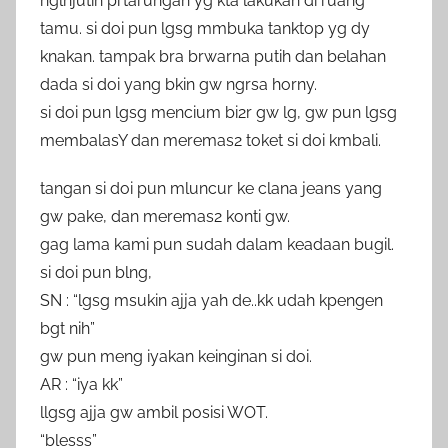
nglnjutin prtarungan yg kta lakukan di ruang
tamu. si doi pun lgsg mmbuka tanktop yg dy
knakan. tampak bra brwarna putih dan belahan
dada si doi yang bkin gw ngrsa horny.
si doi pun lgsg mencium bi2r gw lg, gw pun lgsg
membalasY dan meremas2 toket si doi kmbali.
tangan si doi pun mluncur ke clana jeans yang
gw pake, dan meremas2 konti gw.
gag lama kami pun sudah dalam keadaan bugil.
si doi pun blng,
SN : “lgsg msukin ajja yah de..kk udah kpengen
bgt nih”
gw pun meng iyakan keinginan si doi.
AR : “iya kk”
llgsg ajja gw ambil posisi WOT.
“blesss”