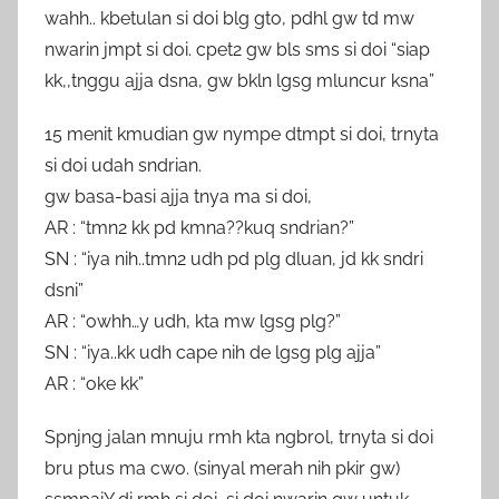
wahh.. kbetulan si doi blg gto, pdhl gw td mw
nwarin jmpt si doi. cpet2 gw bls sms si doi “siap
kk,,tnggu ajja dsna, gw bkln lgsg mluncur ksna”
15 menit kmudian gw nympe dtmpt si doi, trnyta
si doi udah sndrian.
gw basa-basi ajja tnya ma si doi,
AR : “tmn2 kk pd kmna??kuq sndrian?”
SN : “iya nih..tmn2 udh pd plg dluan, jd kk sndri
dsni”
AR : “owhh…y udh, kta mw lgsg plg?”
SN : “iya..kk udh cape nih de lgsg plg ajja”
AR : “oke kk”
Spnjng jalan mnuju rmh kta ngbrol, trnyta si doi
bru ptus ma cwo. (sinyal merah nih pkir gw)