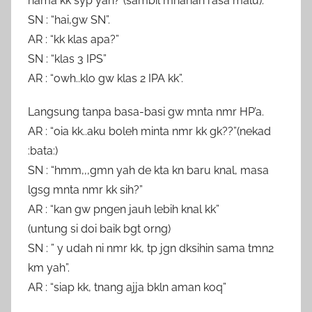
nama kk syp yah?”(sambil mnahan rasa malu).
SN : “hai,gw SN”.
AR : “kk klas apa?”
SN : “klas 3 IPS”
AR : “owh..klo gw klas 2 IPA kk”.
Langsung tanpa basa-basi gw mnta nmr HP’a.
AR : “oia kk..aku boleh minta nmr kk gk??”(nekad
:bata:)
SN : “hmm,,,gmn yah de kta kn baru knal, masa
lgsg mnta nmr kk sih?”
AR : “kan gw pngen jauh lebih knal kk”
(untung si doi baik bgt orng)
SN : ” y udah ni nmr kk, tp jgn dksihin sama tmn2
km yah”.
AR : “siap kk, tnang ajja bkln aman koq”