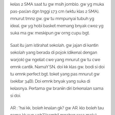
kelas 2 SMA saat tu gw msih jomblo. gw yg muka
pas-pas’an dgn tnggi 173 cm (wktu klas 2 SMA),
mnurut tmn2 gw, gw tu mmpunyai tubuh yg
ideal. gw yg hobi basket memang bnyak cwe2 yg
suka ma gw. meskipun gw orng cupu bgt.
Saat itu jam istirahat sekolah, gw jajan di kantin
sekolah yang berada di pojok (dikenal dengan
warjok) gw ngeliat cwe yang mnurut gw tu cwe
emnk cantik. NamaY SN, doi kk klas gw, bodi si doi
tu emnk perfect bgt. toket yang pas mnurut gw
(sekitar 34B). Doi emnk bnyak yang suka di
kelasnya. Pertama gw braniin diri brkenalan sama
si doi.
AR : “hai kk, boleh knalan gk? gw AR. klo boleh tau