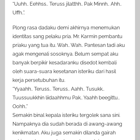
“Uuhh.. Eehhss.. Teruss jilatthh.. Pak Minnh.. Ahh..
Uffh..”.
Plong rasa dadaku demi akhirnya menemukan
identitas sang pelaku pria. Mr. Karmin pembantu
priaku yang tua itu. Wah.. Wah.. Pantesan tadi aku
agak mengenali sosoknya. Belum sempat aku
banyak berpikir kesadaranku disedot kembali
oleh suara-suara kesetanan isteriku dari hasil
kerja persetubuhan itu.
“Yyaahh.. Teruss.. Teruss.. Aahh.. Tusukk..
Tuussuukkhin liidaahhmu Pak.. Yaahh beegittu..
Oohh..”
Semakin binal kepala isteriku tergolek sana sini.
Nampaknya dia sudah berada di awang-awang
kenikmatan. Aku juga semakin dilanda gairah