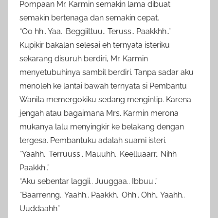
Pompaan Mr. Karmin semakin lama dibuat
semakin bertenaga dan semakin cepat.
“Oo hh.. Yaa.. Beggiittuu.. Teruss.. Paakkhh..”
Kupikir bakalan selesai eh ternyata isteriku
sekarang disuruh berdiri, Mr. Karmin
menyetubuhinya sambil berdiri. Tanpa sadar aku
menoleh ke lantai bawah ternyata si Pembantu
Wanita memergokiku sedang mengintip. Karena
jengah atau bagaimana Mrs. Karmin merona
mukanya lalu menyingkir ke belakang dengan
tergesa. Pembantuku adalah suami isteri.
“Yaahh.. Terruuss.. Mauuhh.. Keelluaarr.. Nihh
Paakkh..”
“Aku sebentar laggii.. Juuggaa.. Ibbuu..”
“Baarrenng.. Yaahh.. Paakkh.. Ohh.. Ohh.. Yaahh..
Uuddaahh”