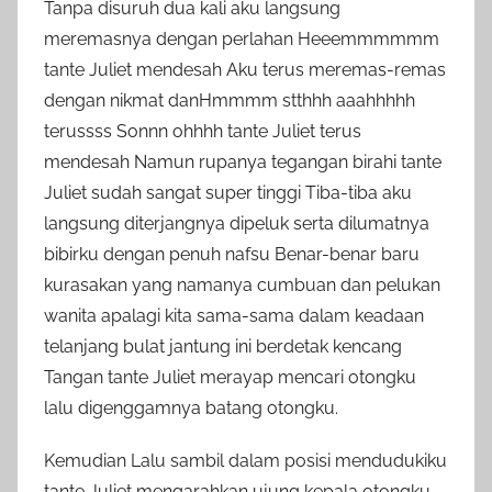
Tanpa disuruh dua kali aku langsung
meremasnya dengan perlahan Heeemmmmmm
tante Juliet mendesah Aku terus meremas-remas
dengan nikmat danHmmmm stthhh aaahhhhh
terussss Sonnn ohhhh tante Juliet terus
mendesah Namun rupanya tegangan birahi tante
Juliet sudah sangat super tinggi Tiba-tiba aku
langsung diterjangnya dipeluk serta dilumatnya
bibirku dengan penuh nafsu Benar-benar baru
kurasakan yang namanya cumbuan dan pelukan
wanita apalagi kita sama-sama dalam keadaan
telanjang bulat jantung ini berdetak kencang
Tangan tante Juliet merayap mencari otongku
lalu digenggamnya batang otongku.
Kemudian Lalu sambil dalam posisi mendudukiku
tante Juliet mengarahkan ujung kepala otongku