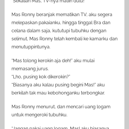
“Sekalian Mas, TV-nya matiin dulu!”
Mas Ronny beranjak mematikan TV, aku segera
melepaskan pakaianku, hingga tinggal Bra dan
celana dalam saja, kututupi tubuhku dengan
selimut, Mas Ronny telah kembali ke kamarku dan
menutuppintunya.
“Mas tolong kerokin aja deh!” aku mulai
memasang jurus.
“Lho, pusing kok dikerokin?”
“Biasanya aku kalau pusing begini Mas!” aku
berkilah tak mau kebohonganku terbongkar.
Mas Ronny menurut, dan mencari uang logam
untuk mengeroki tubuhku.
“Jangan pakai uang logam, Mas! aku biasanya