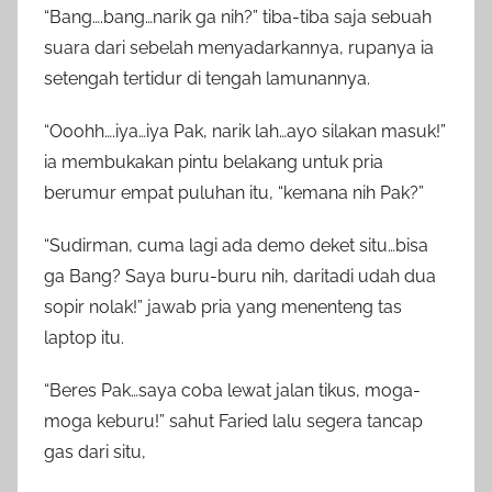
“Bang….bang…narik ga nih?” tiba-tiba saja sebuah
suara dari sebelah menyadarkannya, rupanya ia
setengah tertidur di tengah lamunannya.
“Ooohh….iya…iya Pak, narik lah…ayo silakan masuk!”
ia membukakan pintu belakang untuk pria
berumur empat puluhan itu, “kemana nih Pak?”
“Sudirman, cuma lagi ada demo deket situ…bisa
ga Bang? Saya buru-buru nih, daritadi udah dua
sopir nolak!” jawab pria yang menenteng tas
laptop itu.
“Beres Pak…saya coba lewat jalan tikus, moga-
moga keburu!” sahut Faried lalu segera tancap
gas dari situ,