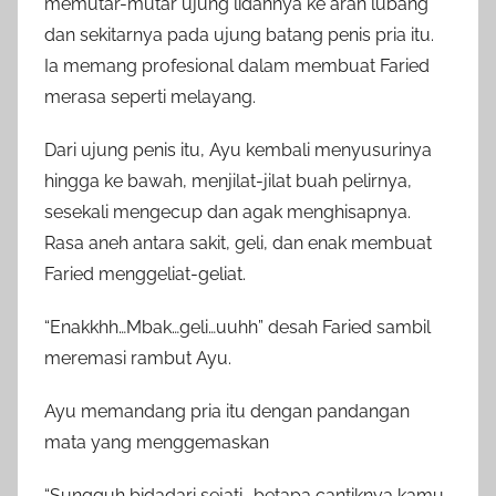
memutar-mutar ujung lidahnya ke arah lubang
dan sekitarnya pada ujung batang penis pria itu.
Ia memang profesional dalam membuat Faried
merasa seperti melayang.
Dari ujung penis itu, Ayu kembali menyusurinya
hingga ke bawah, menjilat-jilat buah pelirnya,
sesekali mengecup dan agak menghisapnya.
Rasa aneh antara sakit, geli, dan enak membuat
Faried menggeliat-geliat.
“Enakkhh…Mbak…geli…uuhh” desah Faried sambil
meremasi rambut Ayu.
Ayu memandang pria itu dengan pandangan
mata yang menggemaskan
“Sungguh bidadari sejati.. betapa cantiknya kamu